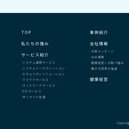
TOP
事例紹介
私たちの強み
会社情報
-代表メッセージ
サービス紹介
-会社概要
-システム運用サービス
-健康経営への取り組み
-システムインテグレーション
-働き方改革の推進
-セキュリティソリューション
健康経営
-クラウドサービス
-ネットワークサービス
-EDIサービス
-オンサイト支援
Copyrig