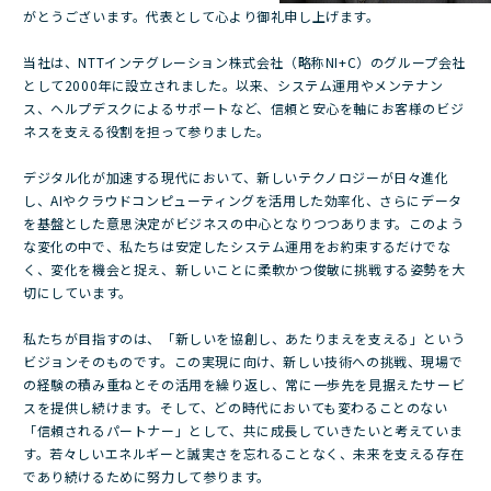
がとうございます。代表として心より御礼申し上げます。
当社は、NTTインテグレーション株式会社（略称NI+C）のグループ会社
として2000年に設立されました。以来、システム運用やメンテナン
ス、ヘルプデスクによるサポートなど、信頼と安心を軸にお客様のビジ
ネスを支える役割を担って参りました。
デジタル化が加速する現代において、新しいテクノロジーが日々進化
し、AIやクラウドコンピューティングを活用した効率化、さらにデータ
を基盤とした意思決定がビジネスの中心となりつつあります。このよう
な変化の中で、私たちは安定したシステム運用をお約束するだけでな
く、変化を機会と捉え、新しいことに柔軟かつ俊敏に挑戦する姿勢を大
切にしています。
私たちが目指すのは、「新しいを協創し、あたりまえを支える」という
ビジョンそのものです。この実現に向け、新しい技術への挑戦、現場で
の経験の積み重ねとその活用を繰り返し、常に一歩先を見据えたサービ
スを提供し続けます。そして、どの時代においても変わることのない
「信頼されるパートナー」として、共に成長していきたいと考えていま
す。若々しいエネルギーと誠実さを忘れることなく、未来を支える存在
であり続けるために努力して参ります。