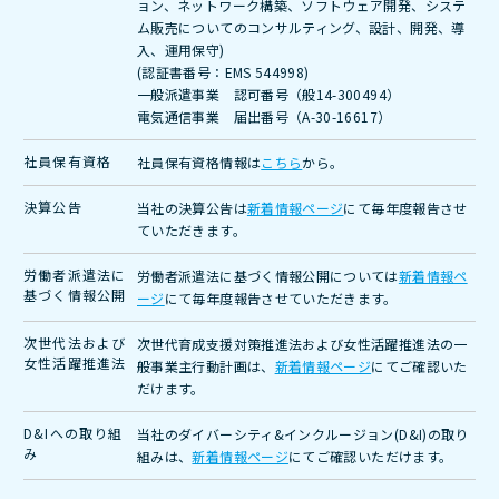
ョン、ネットワーク構築、ソフトウェア開発、システ
ム販売についてのコンサルティング、設計、開発、導
入、運用保守)
(認証書番号：EMS 544998)
一般派遣事業 認可番号（般14-300494）
電気通信事業 届出番号（A-30-16617）
社員保有資格
社員保有資格情報は
こちら
から。
決算公告
当社の決算公告は
新着情報ページ
にて毎年度報告させ
ていただきます。
労働者派遣法に
労働者派遣法に基づく情報公開については
新着情報ペ
基づく情報公開
ージ
にて毎年度報告させていただきます。
次世代法および
次世代育成支援対策推進法および女性活躍推進法の一
女性活躍推進法
般事業主行動計画は、
新
着情報ページ
にてご確認いた
だけます。
D&Iへの取り組
当社のダイバーシティ&インクルージョン(D&I)の取り
み
組みは、
新着情報ページ
にてご確認いただけます。