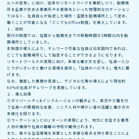
ルへの変革」に向け、従来のリモートワークを継続しつつ、勤務場
所を企業が求める事業所やお客様先といった物理的なロケーション
ではなく、社員自らが指定した場所・空間を勤務場所として定め、
働くことが可能となる「どこでもOffice制度」を導入しています。
１．目的
現行の制度では、住居から勤務先までの移動時間が2時間以内を勤
務場所としていました。
本制度の導入により、テレワーク可能な社員は日本国内であれば、
どこでも勤務場所として指定することができるようになります。
リモートワールドの実現に向け、多様な働き方を促し、社員一人ひ
とりがいきいきと働ける環境を提供し「社員のハピネス」増大に繋
げます。
なお、徹底した業務の見直し、デジタル化等の導入により現在約
60%の社員がテレワークを実施しています。
２．導入効果
①ダイバーシティ&インクルージョンの観点より、育児や介護を行
う社員への積極的な支援、シニア人材や障がい者の活躍と働き方の
多様化を図ります。
②ワーケーションとUIJ ターンの実現により、地方に在住する優秀
人材の獲得や社員の離職の予防が期待されます。
また、様々な生活環境を背景とした多様な視点を持ち寄ることによ