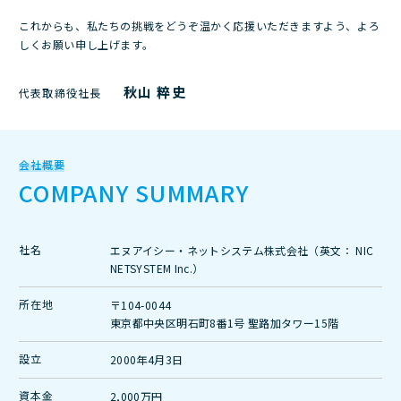
これからも、私たちの挑戦をどうぞ温かく応援いただきますよう、よろ
しくお願い申し上げます。
秋山 粹史
代表取締役社長
会社概要
COMPANY
SUMMARY
社名
エヌアイシー・ネットシステム株式会社（英文： NIC
NETSYSTEM Inc.）
所在地
〒104-0044
東京都中央区明石町8番1号 聖路加タワー15階
設立
2000年4月3日
資本金
2,000万円