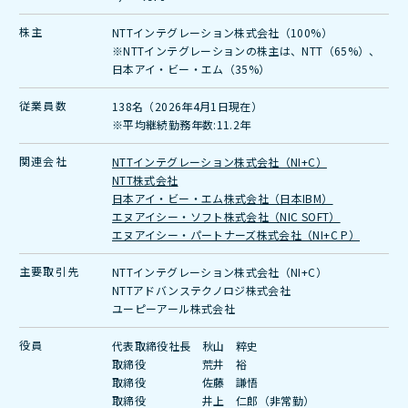
株主
NTTインテグレーション株式会社（100%）
※NTTインテグレーションの株主は、NTT（65%）、
日本アイ・ビー・エム（35%）
従業員数
138名（2026年4月1日現在）
※平均継続勤務年数:11.2年
関連会社
NTTインテグレーション株式会社（NI+C）
NTT株式会社
日本アイ・ビー・エム株式会社（日本IBM）
エヌアイシー・ソフト株式会社（NIC SOFT）
エヌアイシー・パートナーズ株式会社（NI+C P）
主要取引先
NTTインテグレーション株式会社（NI+C）
NTTアドバンステクノロジ株式会社
ユーピーアール株式会社
役員
代表取締役社長 秋山 粹史
取締役 荒井 裕
取締役 佐藤 謙悟
取締役 井上 仁郎（非常勤）