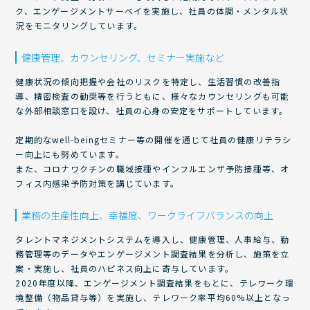
ク、エンゲージメントサーベイを実施し、社員の体調・メンタル状
況をモニタリングしています。
健康管理、カウンセリング、セミナー実施など
健康状況の傾向把握や会社のリスクを特定し、生活習慣の改善指
導、精密検査の勧奨等を行うともに、様々なカウンセリングも可能
な外部相談窓口を設け、社員の心身の安定をサポートしています。
定期的なwell-beingセミナー等の開催を通じて社員の健康リテラシ
ー向上にも努めています。
また、コロナワクチンの職域接種やインフルエンザ予防接種等、オ
フィス内感染予防対策を講じています。
業務の生産性向上、幸福度、ワークライフバランスの向上
タレントマネジメントシステムを導入し、健康管理、人事給与、勤
務管理等のデータやエンゲージメント調査結果を分析し、施策を立
案・実施し、社員のハピネス向上に寄与しています。
2020年度以降、エンゲージメント調査結果をもとに、テレワーク環
境整備（物品貸与等）を実施し、テレワーク率平均60%以上となっ