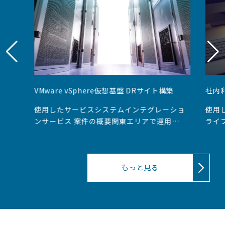
VMware vSphere仮想基盤 DRサイト構築
社内
使用したサービスシステムインテグレーショ
使用
ンサービス 案件の概要関東エリアで運用し
ライ
ているVMware vSphere仮想基盤のDRサイ
利用
トを別地域のデータセンター上に構築 課
フサ
題・問題点 １．複数拠点での分散運用は実
点 
もっと見る
施していたが、同一地域のため大規模災害時
に追
のサービス継続性が課題２．DRサイト維持
企画
は可能な限り人手をかけずに低コストで実現
題解
したい 課題解決１．仮想基盤上で提供して
ヘル
いるサービスのBCP対策の確立２．VMware
障対