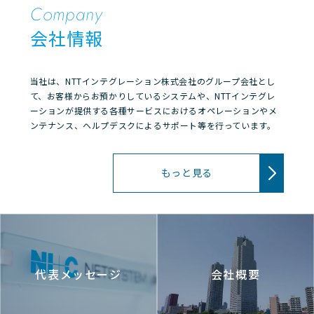
Site Recovery Managerを利用した柔軟な
応）
Company
ポリシーベースでのDRサイト切替３．スト
果・
会社情報
レージ機器によるデータ同期の自動化４．
ング
DRサイト単独でのサービス継続とリモート
用専
メンテナンスの実現
用ユ
当社は、NTTインテグレーション株式会社のグループ会社とし
て、お客様からお預かりしているシステムや、NTTインテグレ
ーションが提供する各種サービスにおけるオペレーションやメ
ンテナンス、ヘルプデスクによるサポート等を行っています。
もっと見る
代表メッセージ
会社概要